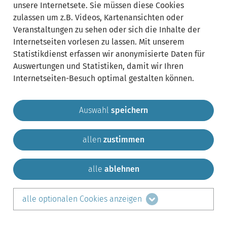
unsere Internetsete. Sie müssen diese Cookies
zulassen um z.B. Videos, Kartenansichten oder
Veranstaltungen zu sehen oder sich die Inhalte der
Internetseiten vorlesen zu lassen. Mit unserem
Statistikdienst erfassen wir anonymisierte Daten für
Auswertungen und Statistiken, damit wir Ihren
Internetseiten-Besuch optimal gestalten können.
Auswahl
speichern
allen
zustimmen
Gemeinde Krailling
Impressum
Datenschutz
Sitemap
Kontakt
alle
ablehnen
teilen auf:
alle optionalen Cookies anzeigen
Facebook
LinkedIn