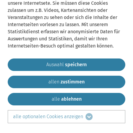
unsere Internetsete. Sie müssen diese Cookies
zulassen um z.B. Videos, Kartenansichten oder
Veranstaltungen zu sehen oder sich die Inhalte der
Internetseiten vorlesen zu lassen. Mit unserem
Statistikdienst erfassen wir anonymisierte Daten für
Auswertungen und Statistiken, damit wir Ihren
Internetseiten-Besuch optimal gestalten können.
Auswahl
speichern
allen
zustimmen
Gemeinde Krailling
Impressum
Datenschutz
Sitemap
Kontakt
alle
ablehnen
teilen auf:
alle optionalen Cookies anzeigen
Facebook
LinkedIn