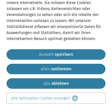
unsere Internetsete. Sie müssen diese Cookies
zulassen um z.B. Videos, Kartenansichten oder
Veranstaltungen zu sehen oder sich die Inhalte der
Internetseiten vorlesen zu lassen. Mit unserem
Statistikdienst erfassen wir anonymisierte Daten für
Auswertungen und Statistiken, damit wir Ihren
Internetseiten-Besuch optimal gestalten können.
Auswahl
speichern
allen
zustimmen
Gemeinde Krailling
Impressum
Datenschutz
Sitemap
Kontakt
alle
ablehnen
teilen auf:
alle optionalen Cookies anzeigen
Facebook
LinkedIn