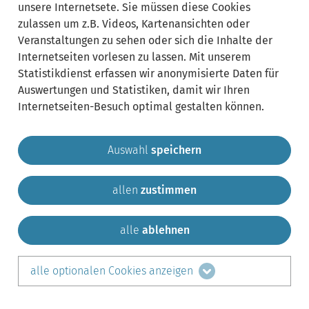
unsere Internetsete. Sie müssen diese Cookies
zulassen um z.B. Videos, Kartenansichten oder
Veranstaltungen zu sehen oder sich die Inhalte der
Internetseiten vorlesen zu lassen. Mit unserem
Statistikdienst erfassen wir anonymisierte Daten für
Auswertungen und Statistiken, damit wir Ihren
Internetseiten-Besuch optimal gestalten können.
Auswahl
speichern
allen
zustimmen
Gemeinde Krailling
Impressum
Datenschutz
Sitemap
Kontakt
alle
ablehnen
teilen auf:
alle optionalen Cookies anzeigen
Facebook
LinkedIn