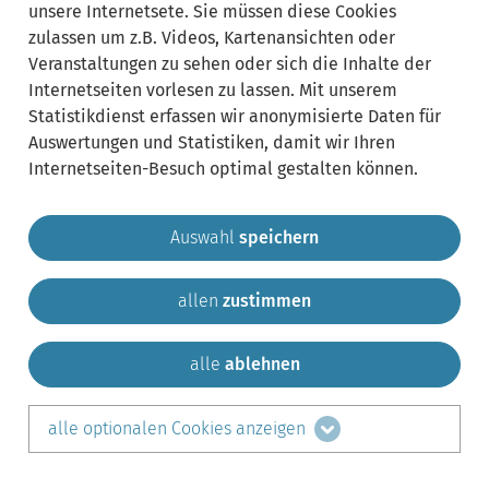
unsere Internetsete. Sie müssen diese Cookies
zulassen um z.B. Videos, Kartenansichten oder
Veranstaltungen zu sehen oder sich die Inhalte der
Internetseiten vorlesen zu lassen. Mit unserem
Statistikdienst erfassen wir anonymisierte Daten für
Auswertungen und Statistiken, damit wir Ihren
Internetseiten-Besuch optimal gestalten können.
Auswahl
speichern
allen
zustimmen
Gemeinde Krailling
Impressum
Datenschutz
Sitemap
Kontakt
alle
ablehnen
teilen auf:
alle optionalen Cookies anzeigen
Facebook
LinkedIn