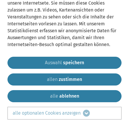
unsere Internetsete. Sie müssen diese Cookies
zulassen um z.B. Videos, Kartenansichten oder
Veranstaltungen zu sehen oder sich die Inhalte der
Internetseiten vorlesen zu lassen. Mit unserem
Statistikdienst erfassen wir anonymisierte Daten für
Auswertungen und Statistiken, damit wir Ihren
Internetseiten-Besuch optimal gestalten können.
Auswahl
speichern
allen
zustimmen
Gemeinde Krailling
Impressum
Datenschutz
Sitemap
Kontakt
alle
ablehnen
teilen auf:
alle optionalen Cookies anzeigen
Facebook
LinkedIn