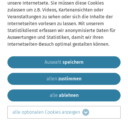
unsere Internetsete. Sie müssen diese Cookies
zulassen um z.B. Videos, Kartenansichten oder
Veranstaltungen zu sehen oder sich die Inhalte der
Internetseiten vorlesen zu lassen. Mit unserem
Statistikdienst erfassen wir anonymisierte Daten für
Auswertungen und Statistiken, damit wir Ihren
Internetseiten-Besuch optimal gestalten können.
Auswahl
speichern
allen
zustimmen
Gemeinde Krailling
Impressum
Datenschutz
Sitemap
Kontakt
alle
ablehnen
teilen auf:
alle optionalen Cookies anzeigen
Facebook
LinkedIn