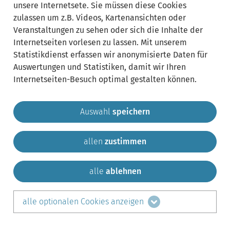
unsere Internetsete. Sie müssen diese Cookies
zulassen um z.B. Videos, Kartenansichten oder
Veranstaltungen zu sehen oder sich die Inhalte der
Internetseiten vorlesen zu lassen. Mit unserem
Statistikdienst erfassen wir anonymisierte Daten für
Auswertungen und Statistiken, damit wir Ihren
Internetseiten-Besuch optimal gestalten können.
Auswahl
speichern
allen
zustimmen
Gemeinde Krailling
Impressum
Datenschutz
Sitemap
Kontakt
alle
ablehnen
teilen auf:
alle optionalen Cookies anzeigen
Facebook
LinkedIn