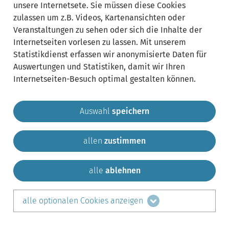
unsere Internetsete. Sie müssen diese Cookies
zulassen um z.B. Videos, Kartenansichten oder
Veranstaltungen zu sehen oder sich die Inhalte der
Internetseiten vorlesen zu lassen. Mit unserem
Statistikdienst erfassen wir anonymisierte Daten für
Auswertungen und Statistiken, damit wir Ihren
Internetseiten-Besuch optimal gestalten können.
Auswahl
speichern
allen
zustimmen
Gemeinde Krailling
Impressum
Datenschutz
Sitemap
Kontakt
alle
ablehnen
teilen auf:
alle optionalen Cookies anzeigen
Facebook
LinkedIn