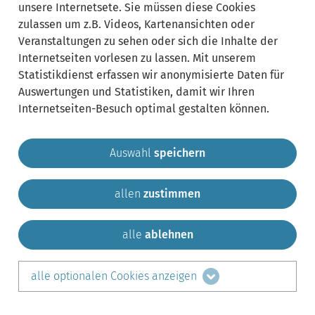
unsere Internetsete. Sie müssen diese Cookies
zulassen um z.B. Videos, Kartenansichten oder
Veranstaltungen zu sehen oder sich die Inhalte der
Internetseiten vorlesen zu lassen. Mit unserem
Statistikdienst erfassen wir anonymisierte Daten für
Auswertungen und Statistiken, damit wir Ihren
Internetseiten-Besuch optimal gestalten können.
Auswahl
speichern
allen
zustimmen
Gemeinde Krailling
Impressum
Datenschutz
Sitemap
Kontakt
alle
ablehnen
teilen auf:
alle optionalen Cookies anzeigen
Facebook
LinkedIn