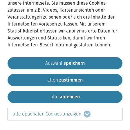
unsere Internetsete. Sie müssen diese Cookies
zulassen um z.B. Videos, Kartenansichten oder
Veranstaltungen zu sehen oder sich die Inhalte der
Internetseiten vorlesen zu lassen. Mit unserem
Statistikdienst erfassen wir anonymisierte Daten für
Auswertungen und Statistiken, damit wir Ihren
Internetseiten-Besuch optimal gestalten können.
Auswahl
speichern
allen
zustimmen
Gemeinde Krailling
Impressum
Datenschutz
Sitemap
Kontakt
alle
ablehnen
teilen auf:
alle optionalen Cookies anzeigen
Facebook
LinkedIn