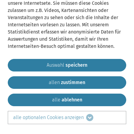
unsere Internetsete. Sie müssen diese Cookies
zulassen um z.B. Videos, Kartenansichten oder
Veranstaltungen zu sehen oder sich die Inhalte der
Internetseiten vorlesen zu lassen. Mit unserem
Statistikdienst erfassen wir anonymisierte Daten für
Auswertungen und Statistiken, damit wir Ihren
Internetseiten-Besuch optimal gestalten können.
Auswahl
speichern
allen
zustimmen
Gemeinde Krailling
Impressum
Datenschutz
Sitemap
Kontakt
alle
ablehnen
teilen auf:
alle optionalen Cookies anzeigen
Facebook
LinkedIn