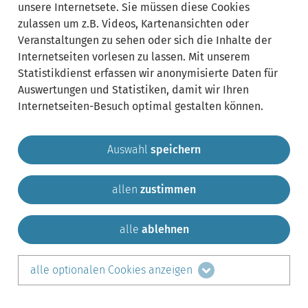
unsere Internetsete. Sie müssen diese Cookies
zulassen um z.B. Videos, Kartenansichten oder
Veranstaltungen zu sehen oder sich die Inhalte der
Internetseiten vorlesen zu lassen. Mit unserem
Statistikdienst erfassen wir anonymisierte Daten für
Auswertungen und Statistiken, damit wir Ihren
Internetseiten-Besuch optimal gestalten können.
Auswahl
speichern
allen
zustimmen
Gemeinde Krailling
Impressum
Datenschutz
Sitemap
Kontakt
alle
ablehnen
teilen auf:
alle optionalen Cookies anzeigen
Facebook
LinkedIn