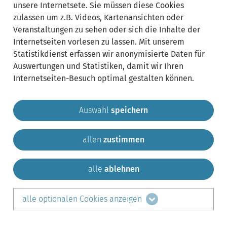
unsere Internetsete. Sie müssen diese Cookies
zulassen um z.B. Videos, Kartenansichten oder
Veranstaltungen zu sehen oder sich die Inhalte der
Internetseiten vorlesen zu lassen. Mit unserem
Statistikdienst erfassen wir anonymisierte Daten für
Auswertungen und Statistiken, damit wir Ihren
Internetseiten-Besuch optimal gestalten können.
Auswahl
speichern
allen
zustimmen
Gemeinde Krailling
Impressum
Datenschutz
Sitemap
Kontakt
alle
ablehnen
teilen auf:
alle optionalen Cookies anzeigen
Facebook
LinkedIn