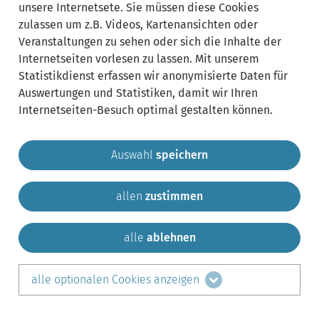
unsere Internetsete. Sie müssen diese Cookies
zulassen um z.B. Videos, Kartenansichten oder
Veranstaltungen zu sehen oder sich die Inhalte der
Internetseiten vorlesen zu lassen. Mit unserem
Statistikdienst erfassen wir anonymisierte Daten für
Auswertungen und Statistiken, damit wir Ihren
Internetseiten-Besuch optimal gestalten können.
Auswahl
speichern
allen
zustimmen
Gemeinde Krailling
Impressum
Datenschutz
Sitemap
Kontakt
alle
ablehnen
teilen auf:
alle optionalen Cookies anzeigen
Facebook
LinkedIn