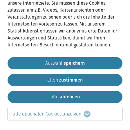
unsere Internetsete. Sie müssen diese Cookies
zulassen um z.B. Videos, Kartenansichten oder
Veranstaltungen zu sehen oder sich die Inhalte der
Internetseiten vorlesen zu lassen. Mit unserem
Statistikdienst erfassen wir anonymisierte Daten für
Auswertungen und Statistiken, damit wir Ihren
Internetseiten-Besuch optimal gestalten können.
Auswahl
speichern
allen
zustimmen
Gemeinde Krailling
Impressum
Datenschutz
Sitemap
Kontakt
alle
ablehnen
teilen auf:
alle optionalen Cookies anzeigen
Facebook
LinkedIn