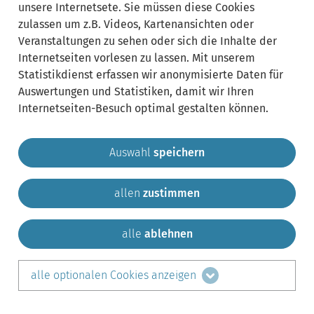
unsere Internetsete. Sie müssen diese Cookies
zulassen um z.B. Videos, Kartenansichten oder
Veranstaltungen zu sehen oder sich die Inhalte der
Internetseiten vorlesen zu lassen. Mit unserem
Statistikdienst erfassen wir anonymisierte Daten für
Auswertungen und Statistiken, damit wir Ihren
Internetseiten-Besuch optimal gestalten können.
Auswahl
speichern
allen
zustimmen
Gemeinde Krailling
Impressum
Datenschutz
Sitemap
Kontakt
alle
ablehnen
teilen auf:
alle optionalen Cookies anzeigen
Facebook
LinkedIn