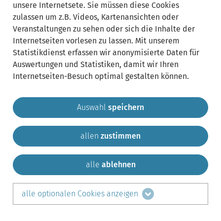
unsere Internetsete. Sie müssen diese Cookies
zulassen um z.B. Videos, Kartenansichten oder
Veranstaltungen zu sehen oder sich die Inhalte der
Internetseiten vorlesen zu lassen. Mit unserem
Statistikdienst erfassen wir anonymisierte Daten für
Auswertungen und Statistiken, damit wir Ihren
Internetseiten-Besuch optimal gestalten können.
Auswahl
speichern
allen
zustimmen
Gemeinde Krailling
Impressum
Datenschutz
Sitemap
Kontakt
alle
ablehnen
teilen auf:
alle optionalen Cookies anzeigen
Facebook
LinkedIn