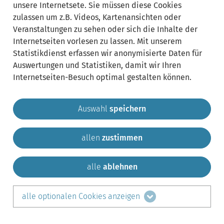
unsere Internetsete. Sie müssen diese Cookies
zulassen um z.B. Videos, Kartenansichten oder
Veranstaltungen zu sehen oder sich die Inhalte der
Internetseiten vorlesen zu lassen. Mit unserem
Statistikdienst erfassen wir anonymisierte Daten für
Auswertungen und Statistiken, damit wir Ihren
Internetseiten-Besuch optimal gestalten können.
Auswahl
speichern
allen
zustimmen
Gemeinde Krailling
Impressum
Datenschutz
Sitemap
Kontakt
alle
ablehnen
teilen auf:
alle optionalen Cookies anzeigen
Facebook
LinkedIn