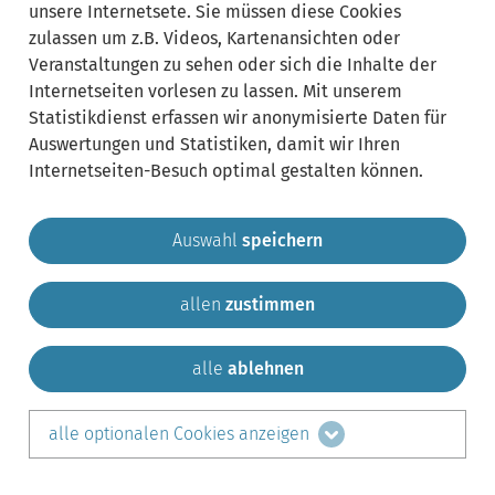
unsere Internetsete. Sie müssen diese Cookies
zulassen um z.B. Videos, Kartenansichten oder
Veranstaltungen zu sehen oder sich die Inhalte der
Internetseiten vorlesen zu lassen. Mit unserem
Statistikdienst erfassen wir anonymisierte Daten für
Auswertungen und Statistiken, damit wir Ihren
Internetseiten-Besuch optimal gestalten können.
Auswahl
speichern
allen
zustimmen
Gemeinde Krailling
Impressum
Datenschutz
Sitemap
Kontakt
alle
ablehnen
teilen auf:
alle optionalen Cookies anzeigen
Facebook
LinkedIn