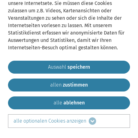
unsere Internetsete. Sie müssen diese Cookies
zulassen um z.B. Videos, Kartenansichten oder
Veranstaltungen zu sehen oder sich die Inhalte der
Internetseiten vorlesen zu lassen. Mit unserem
Statistikdienst erfassen wir anonymisierte Daten für
Auswertungen und Statistiken, damit wir Ihren
Internetseiten-Besuch optimal gestalten können.
Auswahl
speichern
allen
zustimmen
Gemeinde Krailling
Impressum
Datenschutz
Sitemap
Kontakt
alle
ablehnen
teilen auf:
alle optionalen Cookies anzeigen
Facebook
LinkedIn