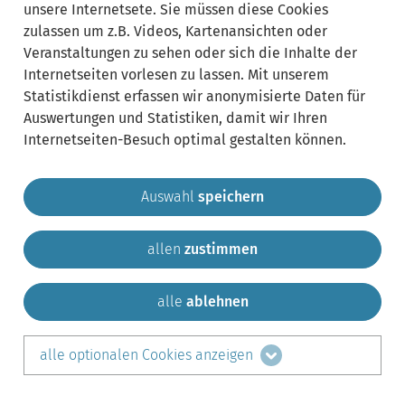
unsere Internetsete. Sie müssen diese Cookies
zulassen um z.B. Videos, Kartenansichten oder
Veranstaltungen zu sehen oder sich die Inhalte der
Internetseiten vorlesen zu lassen. Mit unserem
Statistikdienst erfassen wir anonymisierte Daten für
Auswertungen und Statistiken, damit wir Ihren
Internetseiten-Besuch optimal gestalten können.
Auswahl
speichern
allen
zustimmen
Gemeinde Krailling
Impressum
Datenschutz
Sitemap
Kontakt
alle
ablehnen
teilen auf:
alle optionalen Cookies anzeigen
Facebook
LinkedIn