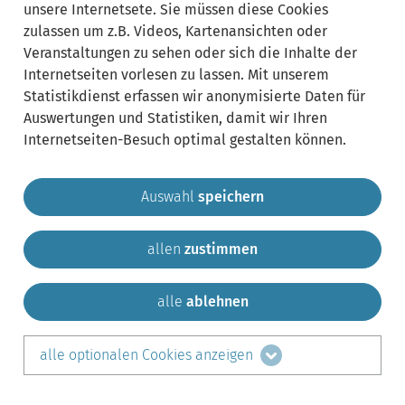
unsere Internetsete. Sie müssen diese Cookies
zulassen um z.B. Videos, Kartenansichten oder
Veranstaltungen zu sehen oder sich die Inhalte der
Internetseiten vorlesen zu lassen. Mit unserem
Statistikdienst erfassen wir anonymisierte Daten für
Auswertungen und Statistiken, damit wir Ihren
Internetseiten-Besuch optimal gestalten können.
Auswahl
speichern
allen
zustimmen
Gemeinde Krailling
Impressum
Datenschutz
Sitemap
Kontakt
alle
ablehnen
teilen auf:
alle optionalen Cookies anzeigen
Facebook
LinkedIn