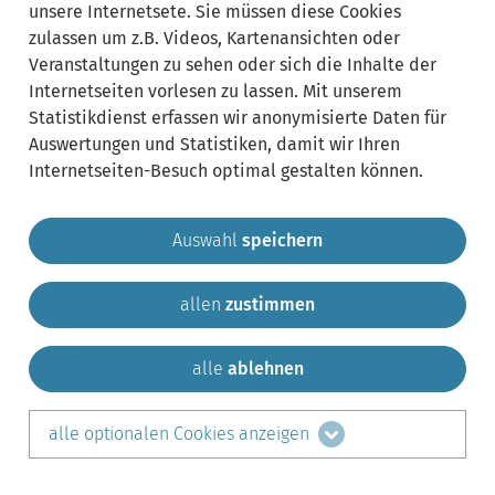
unsere Internetsete. Sie müssen diese Cookies
zulassen um z.B. Videos, Kartenansichten oder
Veranstaltungen zu sehen oder sich die Inhalte der
Internetseiten vorlesen zu lassen. Mit unserem
Statistikdienst erfassen wir anonymisierte Daten für
Auswertungen und Statistiken, damit wir Ihren
Internetseiten-Besuch optimal gestalten können.
Auswahl
speichern
allen
zustimmen
Gemeinde Krailling
Impressum
Datenschutz
Sitemap
Kontakt
alle
ablehnen
teilen auf:
alle optionalen Cookies anzeigen
Facebook
LinkedIn