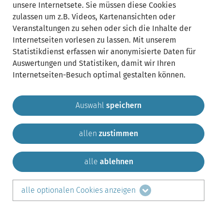
unsere Internetsete. Sie müssen diese Cookies
zulassen um z.B. Videos, Kartenansichten oder
Veranstaltungen zu sehen oder sich die Inhalte der
Internetseiten vorlesen zu lassen. Mit unserem
Statistikdienst erfassen wir anonymisierte Daten für
Auswertungen und Statistiken, damit wir Ihren
Internetseiten-Besuch optimal gestalten können.
Auswahl
speichern
allen
zustimmen
Gemeinde Krailling
Impressum
Datenschutz
Sitemap
Kontakt
alle
ablehnen
teilen auf:
alle optionalen Cookies anzeigen
Facebook
LinkedIn