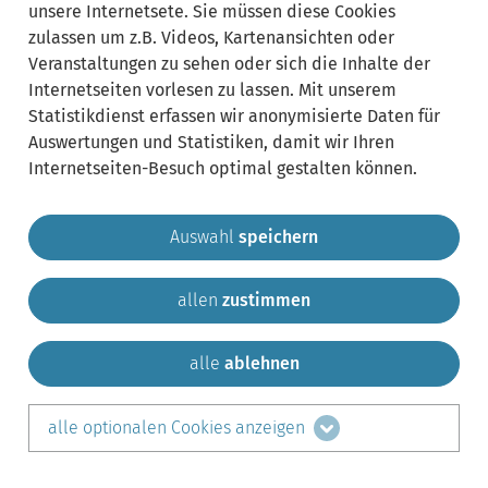
unsere Internetsete. Sie müssen diese Cookies
zulassen um z.B. Videos, Kartenansichten oder
Veranstaltungen zu sehen oder sich die Inhalte der
Internetseiten vorlesen zu lassen. Mit unserem
Statistikdienst erfassen wir anonymisierte Daten für
Auswertungen und Statistiken, damit wir Ihren
Internetseiten-Besuch optimal gestalten können.
Auswahl
speichern
allen
zustimmen
Gemeinde Krailling
Impressum
Datenschutz
Sitemap
Kontakt
alle
ablehnen
teilen auf:
alle optionalen Cookies anzeigen
Facebook
LinkedIn