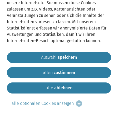
unsere Internetsete. Sie müssen diese Cookies
zulassen um z.B. Videos, Kartenansichten oder
Veranstaltungen zu sehen oder sich die Inhalte der
Internetseiten vorlesen zu lassen. Mit unserem
Statistikdienst erfassen wir anonymisierte Daten für
Auswertungen und Statistiken, damit wir Ihren
Internetseiten-Besuch optimal gestalten können.
Auswahl
speichern
allen
zustimmen
Gemeinde Krailling
Impressum
Datenschutz
Sitemap
Kontakt
alle
ablehnen
teilen auf:
alle optionalen Cookies anzeigen
Facebook
LinkedIn