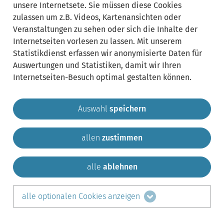
unsere Internetsete. Sie müssen diese Cookies
zulassen um z.B. Videos, Kartenansichten oder
Veranstaltungen zu sehen oder sich die Inhalte der
Internetseiten vorlesen zu lassen. Mit unserem
Statistikdienst erfassen wir anonymisierte Daten für
Auswertungen und Statistiken, damit wir Ihren
Internetseiten-Besuch optimal gestalten können.
Auswahl
speichern
allen
zustimmen
Gemeinde Krailling
Impressum
Datenschutz
Sitemap
Kontakt
alle
ablehnen
teilen auf:
alle optionalen Cookies anzeigen
Facebook
LinkedIn