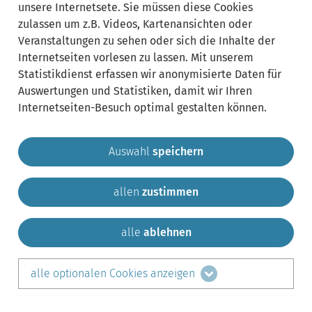
unsere Internetsete. Sie müssen diese Cookies
zulassen um z.B. Videos, Kartenansichten oder
Veranstaltungen zu sehen oder sich die Inhalte der
Internetseiten vorlesen zu lassen. Mit unserem
Statistikdienst erfassen wir anonymisierte Daten für
Auswertungen und Statistiken, damit wir Ihren
Internetseiten-Besuch optimal gestalten können.
Auswahl
speichern
allen
zustimmen
Gemeinde Krailling
Impressum
Datenschutz
Sitemap
Kontakt
alle
ablehnen
teilen auf:
alle optionalen Cookies anzeigen
Facebook
LinkedIn