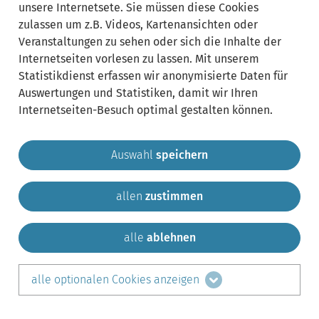
unsere Internetsete. Sie müssen diese Cookies
zulassen um z.B. Videos, Kartenansichten oder
Veranstaltungen zu sehen oder sich die Inhalte der
Internetseiten vorlesen zu lassen. Mit unserem
Statistikdienst erfassen wir anonymisierte Daten für
Auswertungen und Statistiken, damit wir Ihren
Internetseiten-Besuch optimal gestalten können.
Auswahl
speichern
allen
zustimmen
Gemeinde Krailling
Impressum
Datenschutz
Sitemap
Kontakt
alle
ablehnen
teilen auf:
alle optionalen Cookies anzeigen
Facebook
LinkedIn