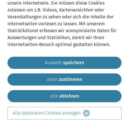
unsere Internetsete. Sie müssen diese Cookies
zulassen um z.B. Videos, Kartenansichten oder
Veranstaltungen zu sehen oder sich die Inhalte der
Internetseiten vorlesen zu lassen. Mit unserem
Statistikdienst erfassen wir anonymisierte Daten für
Auswertungen und Statistiken, damit wir Ihren
Internetseiten-Besuch optimal gestalten können.
Auswahl
speichern
allen
zustimmen
Gemeinde Krailling
Impressum
Datenschutz
Sitemap
Kontakt
alle
ablehnen
teilen auf:
alle optionalen Cookies anzeigen
Facebook
LinkedIn