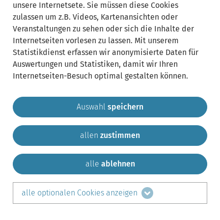
unsere Internetsete. Sie müssen diese Cookies
zulassen um z.B. Videos, Kartenansichten oder
Veranstaltungen zu sehen oder sich die Inhalte der
Internetseiten vorlesen zu lassen. Mit unserem
Statistikdienst erfassen wir anonymisierte Daten für
Auswertungen und Statistiken, damit wir Ihren
Internetseiten-Besuch optimal gestalten können.
Auswahl
speichern
allen
zustimmen
Gemeinde Krailling
Impressum
Datenschutz
Sitemap
Kontakt
alle
ablehnen
teilen auf:
alle optionalen Cookies anzeigen
Facebook
LinkedIn