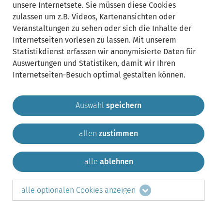
unsere Internetsete. Sie müssen diese Cookies
zulassen um z.B. Videos, Kartenansichten oder
Veranstaltungen zu sehen oder sich die Inhalte der
Internetseiten vorlesen zu lassen. Mit unserem
Statistikdienst erfassen wir anonymisierte Daten für
Auswertungen und Statistiken, damit wir Ihren
Internetseiten-Besuch optimal gestalten können.
Auswahl
speichern
allen
zustimmen
Gemeinde Krailling
Impressum
Datenschutz
Sitemap
Kontakt
alle
ablehnen
teilen auf:
alle optionalen Cookies anzeigen
Facebook
LinkedIn