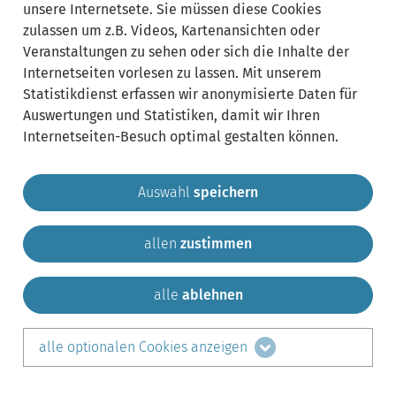
unsere Internetsete. Sie müssen diese Cookies
zulassen um z.B. Videos, Kartenansichten oder
Veranstaltungen zu sehen oder sich die Inhalte der
Internetseiten vorlesen zu lassen. Mit unserem
Statistikdienst erfassen wir anonymisierte Daten für
Auswertungen und Statistiken, damit wir Ihren
Internetseiten-Besuch optimal gestalten können.
Auswahl
speichern
allen
zustimmen
Gemeinde Krailling
Impressum
Datenschutz
Sitemap
Kontakt
alle
ablehnen
teilen auf:
alle optionalen Cookies anzeigen
Facebook
LinkedIn