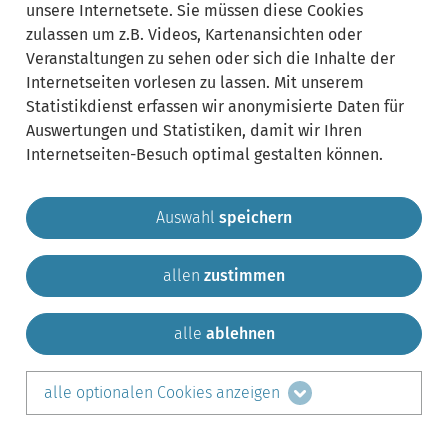
unsere Internetsete. Sie müssen diese Cookies
zulassen um z.B. Videos, Kartenansichten oder
Veranstaltungen zu sehen oder sich die Inhalte der
Internetseiten vorlesen zu lassen. Mit unserem
Statistikdienst erfassen wir anonymisierte Daten für
Auswertungen und Statistiken, damit wir Ihren
Internetseiten-Besuch optimal gestalten können.
Auswahl
speichern
allen
zustimmen
Gemeinde Krailling
Impressum
Datenschutz
Sitemap
Kontakt
alle
ablehnen
teilen auf:
alle optionalen Cookies anzeigen
Facebook
LinkedIn