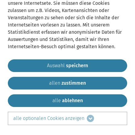
unsere Internetsete. Sie müssen diese Cookies
zulassen um z.B. Videos, Kartenansichten oder
Veranstaltungen zu sehen oder sich die Inhalte der
Internetseiten vorlesen zu lassen. Mit unserem
Statistikdienst erfassen wir anonymisierte Daten für
Auswertungen und Statistiken, damit wir Ihren
Internetseiten-Besuch optimal gestalten können.
Auswahl
speichern
allen
zustimmen
Gemeinde Krailling
Impressum
Datenschutz
Sitemap
Kontakt
alle
ablehnen
teilen auf:
alle optionalen Cookies anzeigen
Facebook
LinkedIn