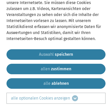
unsere Internetsete. Sie müssen diese Cookies
zulassen um z.B. Videos, Kartenansichten oder
Veranstaltungen zu sehen oder sich die Inhalte der
Internetseiten vorlesen zu lassen. Mit unserem
Statistikdienst erfassen wir anonymisierte Daten für
Auswertungen und Statistiken, damit wir Ihren
Internetseiten-Besuch optimal gestalten können.
Auswahl
speichern
allen
zustimmen
Gemeinde Krailling
Impressum
Datenschutz
Sitemap
Kontakt
alle
ablehnen
teilen auf:
alle optionalen Cookies anzeigen
Facebook
LinkedIn