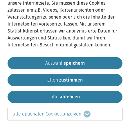
unsere Internetsete. Sie müssen diese Cookies
zulassen um z.B. Videos, Kartenansichten oder
Veranstaltungen zu sehen oder sich die Inhalte der
Internetseiten vorlesen zu lassen. Mit unserem
Statistikdienst erfassen wir anonymisierte Daten für
Auswertungen und Statistiken, damit wir Ihren
Internetseiten-Besuch optimal gestalten können.
Auswahl
speichern
allen
zustimmen
Gemeinde Krailling
Impressum
Datenschutz
Sitemap
Kontakt
alle
ablehnen
teilen auf:
alle optionalen Cookies anzeigen
Facebook
LinkedIn