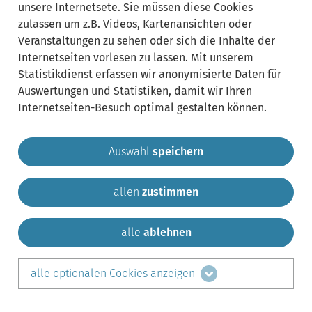
unsere Internetsete. Sie müssen diese Cookies
zulassen um z.B. Videos, Kartenansichten oder
Veranstaltungen zu sehen oder sich die Inhalte der
Internetseiten vorlesen zu lassen. Mit unserem
Statistikdienst erfassen wir anonymisierte Daten für
Auswertungen und Statistiken, damit wir Ihren
Internetseiten-Besuch optimal gestalten können.
Auswahl
speichern
allen
zustimmen
Gemeinde Krailling
Impressum
Datenschutz
Sitemap
Kontakt
alle
ablehnen
teilen auf:
alle optionalen Cookies anzeigen
Facebook
LinkedIn