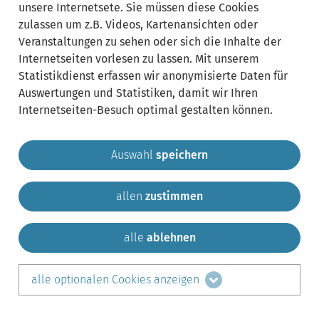
unsere Internetsete. Sie müssen diese Cookies
zulassen um z.B. Videos, Kartenansichten oder
Veranstaltungen zu sehen oder sich die Inhalte der
Internetseiten vorlesen zu lassen. Mit unserem
Statistikdienst erfassen wir anonymisierte Daten für
Auswertungen und Statistiken, damit wir Ihren
Internetseiten-Besuch optimal gestalten können.
Auswahl
speichern
allen
zustimmen
Gemeinde Krailling
Impressum
Datenschutz
Sitemap
Kontakt
alle
ablehnen
teilen auf:
alle optionalen Cookies anzeigen
Facebook
LinkedIn