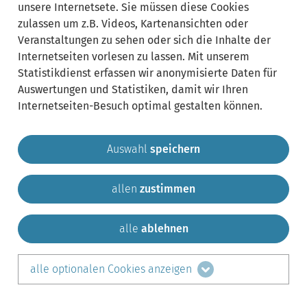
unsere Internetsete. Sie müssen diese Cookies
zulassen um z.B. Videos, Kartenansichten oder
Veranstaltungen zu sehen oder sich die Inhalte der
Internetseiten vorlesen zu lassen. Mit unserem
Statistikdienst erfassen wir anonymisierte Daten für
Auswertungen und Statistiken, damit wir Ihren
Internetseiten-Besuch optimal gestalten können.
Auswahl
speichern
allen
zustimmen
Gemeinde Krailling
Impressum
Datenschutz
Sitemap
Kontakt
alle
ablehnen
teilen auf:
alle optionalen Cookies anzeigen
Facebook
LinkedIn