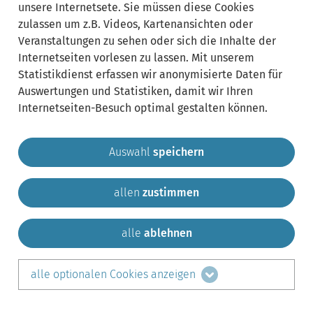
unsere Internetsete. Sie müssen diese Cookies
zulassen um z.B. Videos, Kartenansichten oder
Veranstaltungen zu sehen oder sich die Inhalte der
Internetseiten vorlesen zu lassen. Mit unserem
Statistikdienst erfassen wir anonymisierte Daten für
Auswertungen und Statistiken, damit wir Ihren
Internetseiten-Besuch optimal gestalten können.
Auswahl
speichern
allen
zustimmen
Gemeinde Krailling
Impressum
Datenschutz
Sitemap
Kontakt
alle
ablehnen
teilen auf:
alle optionalen Cookies anzeigen
Facebook
LinkedIn