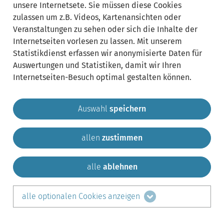
unsere Internetsete. Sie müssen diese Cookies
zulassen um z.B. Videos, Kartenansichten oder
Veranstaltungen zu sehen oder sich die Inhalte der
Internetseiten vorlesen zu lassen. Mit unserem
Statistikdienst erfassen wir anonymisierte Daten für
Auswertungen und Statistiken, damit wir Ihren
Internetseiten-Besuch optimal gestalten können.
Auswahl
speichern
allen
zustimmen
Gemeinde Krailling
Impressum
Datenschutz
Sitemap
Kontakt
alle
ablehnen
teilen auf:
alle optionalen Cookies anzeigen
Facebook
LinkedIn