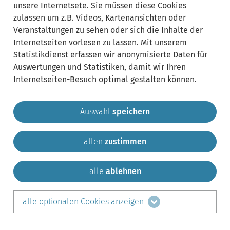
unsere Internetsete. Sie müssen diese Cookies
zulassen um z.B. Videos, Kartenansichten oder
Veranstaltungen zu sehen oder sich die Inhalte der
Internetseiten vorlesen zu lassen. Mit unserem
Statistikdienst erfassen wir anonymisierte Daten für
Auswertungen und Statistiken, damit wir Ihren
Internetseiten-Besuch optimal gestalten können.
Auswahl
speichern
allen
zustimmen
Gemeinde Krailling
Impressum
Datenschutz
Sitemap
Kontakt
alle
ablehnen
teilen auf:
alle optionalen Cookies anzeigen
Facebook
LinkedIn