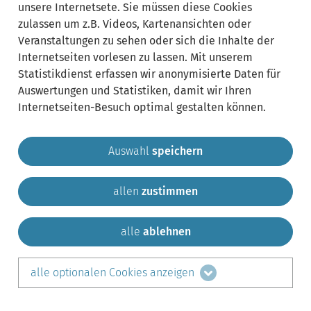
unsere Internetsete. Sie müssen diese Cookies
zulassen um z.B. Videos, Kartenansichten oder
Veranstaltungen zu sehen oder sich die Inhalte der
Internetseiten vorlesen zu lassen. Mit unserem
Statistikdienst erfassen wir anonymisierte Daten für
Auswertungen und Statistiken, damit wir Ihren
Internetseiten-Besuch optimal gestalten können.
Auswahl
speichern
allen
zustimmen
Gemeinde Krailling
Impressum
Datenschutz
Sitemap
Kontakt
alle
ablehnen
teilen auf:
alle optionalen Cookies anzeigen
Facebook
LinkedIn