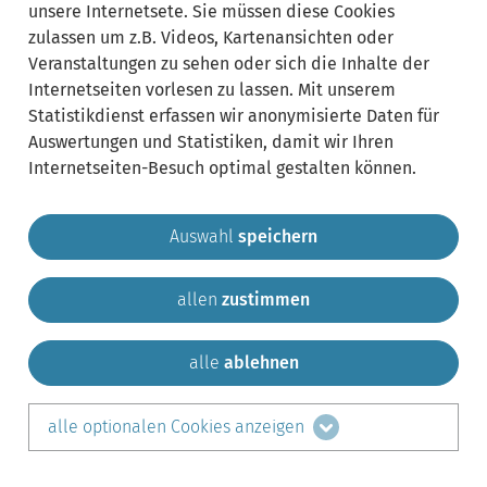
unsere Internetsete. Sie müssen diese Cookies
zulassen um z.B. Videos, Kartenansichten oder
Veranstaltungen zu sehen oder sich die Inhalte der
Internetseiten vorlesen zu lassen. Mit unserem
Statistikdienst erfassen wir anonymisierte Daten für
Auswertungen und Statistiken, damit wir Ihren
Internetseiten-Besuch optimal gestalten können.
Auswahl
speichern
allen
zustimmen
Gemeinde Krailling
Impressum
Datenschutz
Sitemap
Kontakt
alle
ablehnen
teilen auf:
alle optionalen Cookies anzeigen
Facebook
LinkedIn