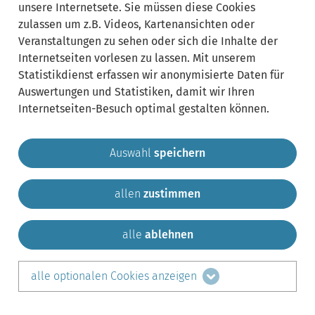
unsere Internetsete. Sie müssen diese Cookies
zulassen um z.B. Videos, Kartenansichten oder
Veranstaltungen zu sehen oder sich die Inhalte der
Internetseiten vorlesen zu lassen. Mit unserem
Statistikdienst erfassen wir anonymisierte Daten für
Auswertungen und Statistiken, damit wir Ihren
Internetseiten-Besuch optimal gestalten können.
Auswahl
speichern
allen
zustimmen
Gemeinde Krailling
Impressum
Datenschutz
Sitemap
Kontakt
alle
ablehnen
teilen auf:
alle optionalen Cookies anzeigen
Facebook
LinkedIn