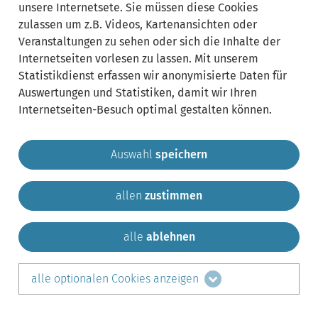
unsere Internetsete. Sie müssen diese Cookies
zulassen um z.B. Videos, Kartenansichten oder
Veranstaltungen zu sehen oder sich die Inhalte der
Internetseiten vorlesen zu lassen. Mit unserem
Statistikdienst erfassen wir anonymisierte Daten für
Auswertungen und Statistiken, damit wir Ihren
Internetseiten-Besuch optimal gestalten können.
Auswahl
speichern
allen
zustimmen
Gemeinde Krailling
Impressum
Datenschutz
Sitemap
Kontakt
alle
ablehnen
teilen auf:
alle optionalen Cookies anzeigen
Facebook
LinkedIn