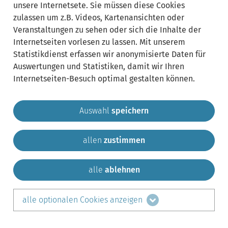
unsere Internetsete. Sie müssen diese Cookies
zulassen um z.B. Videos, Kartenansichten oder
Veranstaltungen zu sehen oder sich die Inhalte der
Internetseiten vorlesen zu lassen. Mit unserem
Statistikdienst erfassen wir anonymisierte Daten für
Auswertungen und Statistiken, damit wir Ihren
Internetseiten-Besuch optimal gestalten können.
Auswahl
speichern
allen
zustimmen
Gemeinde Krailling
Impressum
Datenschutz
Sitemap
Kontakt
alle
ablehnen
teilen auf:
alle optionalen Cookies anzeigen
Facebook
LinkedIn