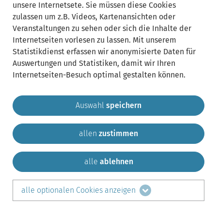
unsere Internetsete. Sie müssen diese Cookies
zulassen um z.B. Videos, Kartenansichten oder
Veranstaltungen zu sehen oder sich die Inhalte der
Internetseiten vorlesen zu lassen. Mit unserem
Statistikdienst erfassen wir anonymisierte Daten für
Auswertungen und Statistiken, damit wir Ihren
Internetseiten-Besuch optimal gestalten können.
Auswahl
speichern
allen
zustimmen
Gemeinde Krailling
Impressum
Datenschutz
Sitemap
Kontakt
alle
ablehnen
teilen auf:
alle optionalen Cookies anzeigen
Facebook
LinkedIn